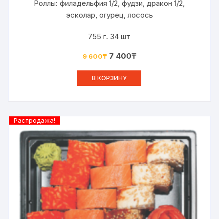
Роллы: филадельфия 1/2, фудзи, дракон 1/2,
эсколар, огурец, лосось
755 г. 34 шт
7 400
₸
9 600
₸
В КОРЗИНУ
Распродажа!