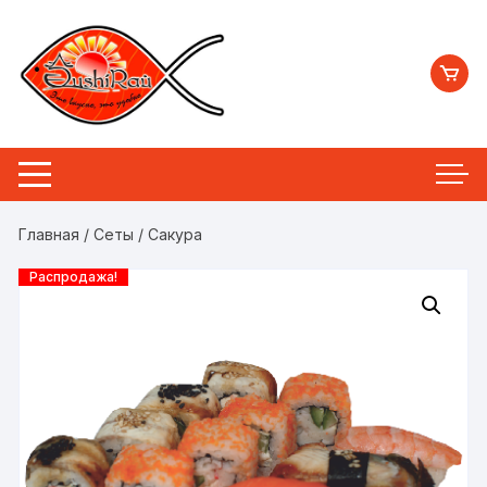
Перейти
к
содержимому
Главная
/
Сеты
/ Сакура
Распродажа!