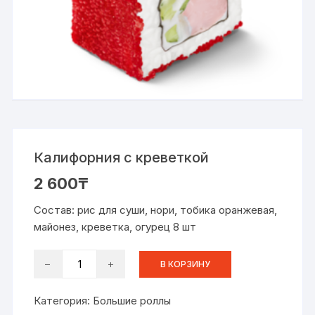
Калифорния с креветкой
2 600
₸
Состав: рис для суши, нори, тобика оранжевая,
майонез, креветка, огурец 8 шт
Количество
В КОРЗИНУ
товара
Калифорния
Категория:
Большие роллы
с